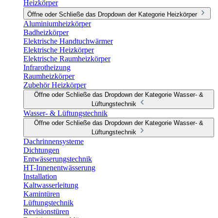
Heizkörper
Öffne oder Schließe das Dropdown der Kategorie Heizkörper
Aluminiumheizkörper
Badheizkörper
Elektrische Handtuchwärmer
Elektrische Heizkörper
Elektrische Raumheizkörper
Infrarotheizung
Raumheizkörper
Zubehör Heizkörper
Öffne oder Schließe das Dropdown der Kategorie Wasser- &
Lüftungstechnik
Wasser- & Lüftungstechnik
Öffne oder Schließe das Dropdown der Kategorie Wasser- &
Lüftungstechnik
Dachrinnensysteme
Dichtungen
Entwässerungstechnik
HT-Innenentwässerung
Installation
Kaltwasserleitung
Kamintüren
Lüftungstechnik
Revisionstüren