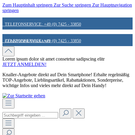
Zum Hauptinhalt springen
Zur Suche springen
Zur Hauptnavigation
springen
TELEFONSERVICE: +49 (0) 7425 - 33850
TELEFONSERVICE: +49 (0) 7425 - 33850
GÜNSTIGER VERSAND
GÜNSTIGER VERSAND
FAIR & KUNDENORIENTIERT
Lorem ipsum dolor sit amet
consetetur sadipscing elitr
JETZT ANMELDEN!
Knaller-Angebote direkt auf Dein Smartphone! Erhalte regelmäßig
FAIR & KUNDENORIENTIERT
HINWEIS ZU STATIONÄREN PREISEN
TOP-Angebote, Lieblingsartikel, Rabattaktionen, Sonderpreise,
wichtige Infos und vieles mehr direkt auf Dein Handy!
HINWEIS ZU STATIONÄREN PREISEN