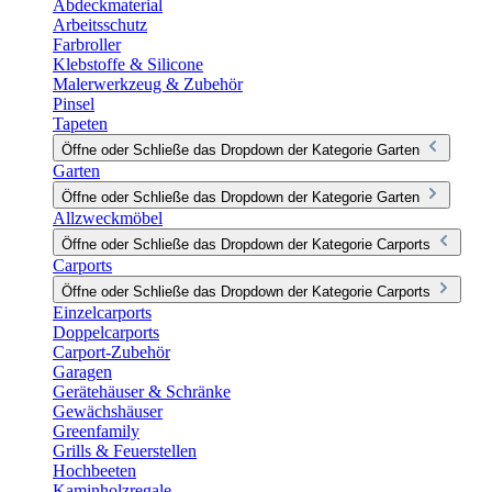
Abdeckmaterial
Arbeitsschutz
Farbroller
Klebstoffe & Silicone
Malerwerkzeug & Zubehör
Pinsel
Tapeten
Öffne oder Schließe das Dropdown der Kategorie Garten
Garten
Öffne oder Schließe das Dropdown der Kategorie Garten
Allzweckmöbel
Öffne oder Schließe das Dropdown der Kategorie Carports
Carports
Öffne oder Schließe das Dropdown der Kategorie Carports
Einzelcarports
Doppelcarports
Carport-Zubehör
Garagen
Gerätehäuser & Schränke
Gewächshäuser
Greenfamily
Grills & Feuerstellen
Hochbeeten
Kaminholzregale