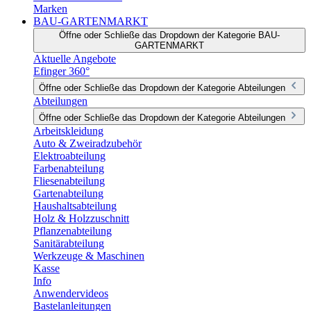
Marken
BAU-GARTENMARKT
Öffne oder Schließe das Dropdown der Kategorie BAU-
GARTENMARKT
Aktuelle Angebote
Efinger 360°
Öffne oder Schließe das Dropdown der Kategorie Abteilungen
Abteilungen
Öffne oder Schließe das Dropdown der Kategorie Abteilungen
Arbeitskleidung
Auto & Zweiradzubehör
Elektroabteilung
Farbenabteilung
Fliesenabteilung
Gartenabteilung
Haushaltsabteilung
Holz & Holzzuschnitt
Pflanzenabteilung
Sanitärabteilung
Werkzeuge & Maschinen
Kasse
Info
Anwendervideos
Bastelanleitungen