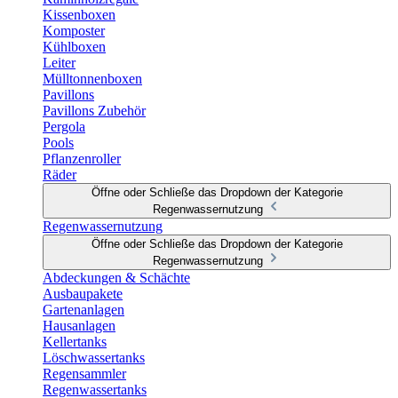
Kissenboxen
Komposter
Kühlboxen
Leiter
Mülltonnenboxen
Pavillons
Pavillons Zubehör
Pergola
Pools
Pflanzenroller
Räder
Öffne oder Schließe das Dropdown der Kategorie
Regenwassernutzung
Regenwassernutzung
Öffne oder Schließe das Dropdown der Kategorie
Regenwassernutzung
Abdeckungen & Schächte
Ausbaupakete
Gartenanlagen
Hausanlagen
Kellertanks
Löschwassertanks
Regensammler
Regenwassertanks